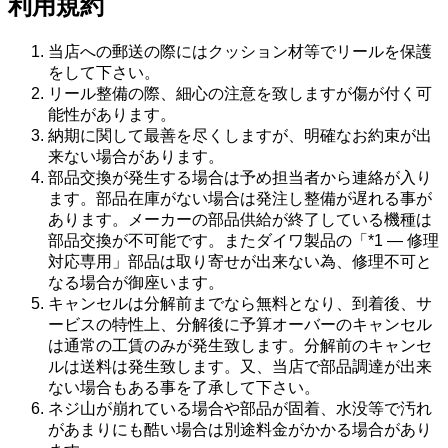
利用規約
当店への郵送の際にはクッション材等でリールを保護
をして下さい。
リール整備の際、細心の注意を致しますが傷が付く可
能性があります。
納期に関して最善を尽くしますが、明確なお約束が出
来ない場合があります。
部品交換が発生する場合は予め担当者から連絡が入り
ます。部品在庫がない場合は発注し整備が遅れる事が
あります。メーカーの部品供給が終了している機種は
部品交換が不可能です。またダイワ製品の「*1 ― 修理
対応専用」部品は取り寄せが出来ない為、修理不可と
なる場合が御座います。
キャンセルは分解前までなら無料となり、到着後、サ
ービスの特性上、分解後に予算オーバーのキャンセル
は通常の工賃のみが発生致します。分解前のキャンセ
ルは送料は発生致します。又、当店で部品調達が出来
ない場合もある事を了承して下さい。
ネジ山が崩れている場合や部品が固着、水没等で汚れ
があまりにも酷い場合は別途料金がかかる場合があり